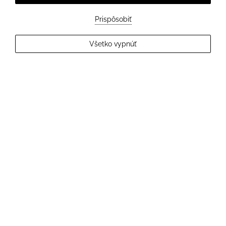
Prispôsobiť
EXPLORE MORE
Všetko vypnúť
2
Hostia
OVERIŤ DOSTUPNOSŤ
Hotel Elizabeth v Trenčíne
Hotel, kde sa snúbi história so štipkou moderny.