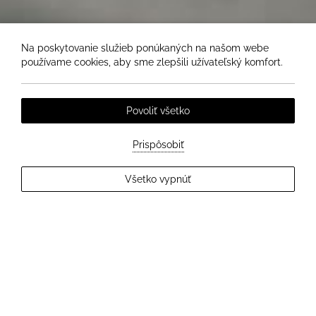
Na poskytovanie služieb ponúkaných na našom webe
používame cookies, aby sme zlepšili užívateľský komfort.
Povoliť všetko
Prispôsobiť
Všetko vypnúť
EXPLORE MORE
FITNESS CENTRUM
Trénujte kedykoľvek v modernom
fitness centre Hotela Elizabeth.