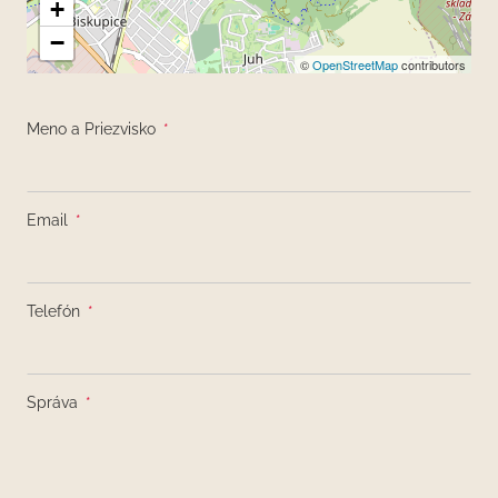
+
−
©
OpenStreetMap
contributors
Meno a Priezvisko
*
Email
*
Telefón
*
Správa
*