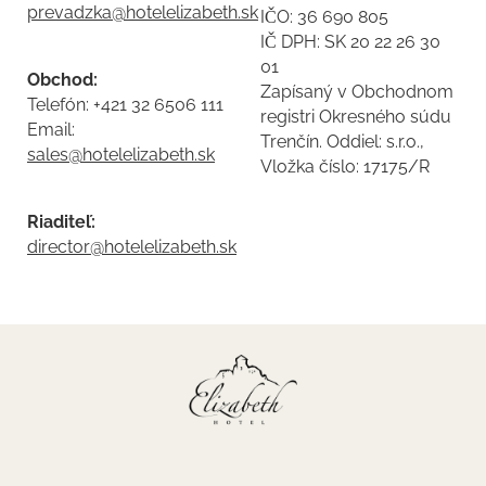
prevadzka@hotelelizabeth.sk
IČO: 36 690 805
IČ DPH: SK 20 22 26 30
01
Obchod:
Zapísaný v Obchodnom
Telefón: +421 32 6506 111
registri Okresného súdu
Email:
Trenčín. Oddiel: s.r.o.,
sales@hotelelizabeth.sk
Vložka číslo: 17175/R
Riaditeľ:
director@hotelelizabeth.sk