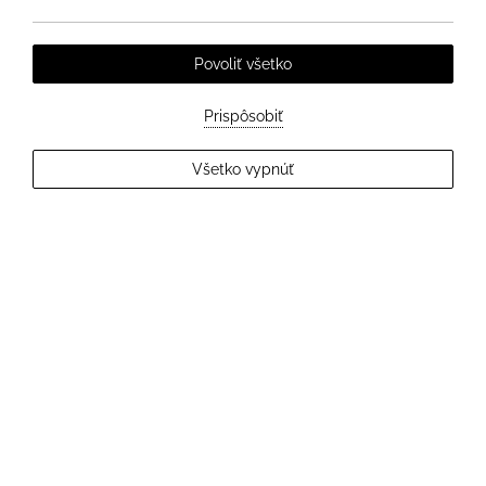
Povoliť všetko
Prispôsobiť
EXPLORE MORE
Všetko vypnúť
2
Hostia
OVERIŤ DOSTUPNOSŤ