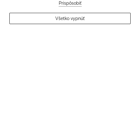
Prispôsobiť
EXPLORE MORE
Všetko vypnúť
2
Hostia
OVERIŤ DOSTUPNOSŤ
LANOVÝ PARK TARZÁNIA
Adrenalínová aktivita na