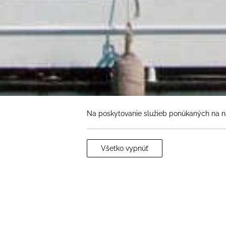
Na poskytovanie služieb ponúkaných na n
Všetko vypnúť
PLAVBA VÝLETNOU LOĎOU PO VÁ
Pohodlne sa usaďte