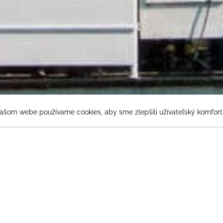
ašom webe používame cookies, aby sme zlepšili užívateľský komfort
2
Hostia
HU
 na palube a užívajte si plavb