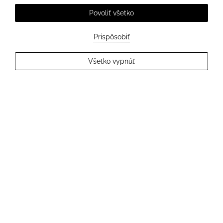
Povoliť všetko
Prispôsobiť
EXPLORE MORE
Všetko vypnúť
2
Hostia
OVERIŤ DOSTUPNOSŤ