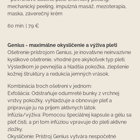
mechanický peeling, impulzná masáž, mezoterapia,
maska, záverečný krém
60 min. | 79 €
Genius - maximálne okysličenie a výživa pleti
Ošetrenie prístrojom Genius, je inovatívne neinvazívne
kyslíkové ošetrenie, vhodné pre akýkoľvek typ pleti.
Výsledkom je pevnejšia a hladšia pokožka, zlepšenie
kožnej štruktúry a redukcia jemných vrások.
Kombinácia troch ošetrení v jednom:
Exfoliácia: Odstraňuje odumreté bunky z vrchnej
vrstvy pokožky, vyhladzuje a obnovuje pleť a
pripravuje ju na príjem aktívnych látok.
Infúzia/výživa: Pomocou špeciálnej kapsule a gélu sa
pleť čistí, a pri tom infúziou vpravuje do pleti aktívne
zložky.
Okysličenie: Prístroj Genius vytvára nespočetné