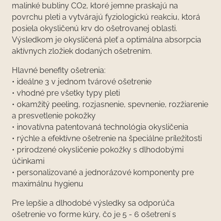
malinké bubliny CO2, ktoré jemne praskajú na
povrchu pleti a vytvárajú fyziologickú reakciu, ktorá
posiela okysličenú krv do ošetrovanej oblasti.
Výsledkom je okysličená pleť a optimálna absorpcia
aktívnych zložiek dodaných ošetrením.
Hlavné benefity ošetrenia:
• ideálne 3 v jednom tvárové ošetrenie
• vhodné pre všetky typy pleti
• okamžitý peeling, rozjasnenie, spevnenie, rozžiarenie
a presvetlenie pokožky
• inovatívna patentovaná technológia okysličenia
• rýchle a efektívne ošetrenie na špeciálne príležitosti
• prirodzené okysličenie pokožky s dlhodobými
účinkami
• personalizované a jednorázové komponenty pre
maximálnu hygienu
Pre lepšie a dlhodobé výsledky sa odporúča
ošetrenie vo forme kúry, čo je 5 - 6 ošetrení s