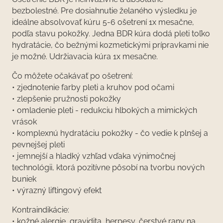
bezbolestné. Pre dosiahnutie želaného výsledku je
ideálne absolvovať kúru 5-6 ošetrení 1x mesačne,
podľa stavu pokožky. Jedna BDR kúra dodá pleti toľko
hydratácie, čo bežnými kozmetickými prípravkami nie
je možné. Udržiavacia kúra 1x mesačne.
Čo môžete očakávať po ošetrení:
• zjednotenie farby pleti a kruhov pod očami
• zlepšenie pružnosti pokožky
• omladenie pleti - redukciu hlbokých a mimických
vrások
• komplexnú hydratáciu pokožky - čo vedie k plnšej a
pevnejšej pleti
• jemnejší a hladký vzhľad vďaka výnimočnej
technológii, ktorá pozitívne pôsobí na tvorbu nových
buniek
• výrazný liftingový efekt
Kontraindikácie:
• kožné alergie, gravidita, herpesy, čerstvé rany na