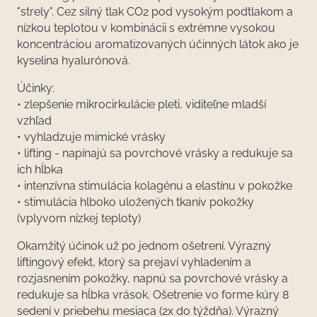
"strely". Cez silný tlak CO2 pod vysokým podtlakom a
nízkou teplotou v kombinácii s extrémne vysokou
koncentráciou aromatizovaných účinných látok ako je
kyselina hyalurónová.
Účinky:
• zlepšenie mikrocirkulácie pleti, viditeľne mladší
vzhľad
• vyhladzuje mimické vrásky
• lifting - napínajú sa povrchové vrásky a redukuje sa
ich hĺbka
• intenzívna stimulácia kolagénu a elastínu v pokožke
• stimulácia hlboko uložených tkanív pokožky
(vplyvom nízkej teploty)
Okamžitý účinok už po jednom ošetrení. Výrazný
liftingový efekt, ktorý sa prejaví vyhladením a
rozjasnením pokožky, napnú sa povrchové vrásky a
redukuje sa hĺbka vrások. Ošetrenie vo forme kúry 8
sedení v priebehu mesiaca (2x do týždňa). Výrazný