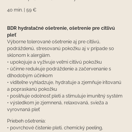
40 min. | 59 €
BDR hydratačné ošetrenie, ošetrenie pre citlivú
pleť
Výborne tolerované ošetrenie aj pre citlivú,
podráždenú, stresovanú pokožku aj v prípade so
sklonom k alergiám.
• upokojuje a vyživuje veľmi citlivú pokožku
• účinne redukuje podráždenie a začervenanie s
dlhodobým účinkom
• viditeľne vyhladzuje, hydratuje a zjemňuje iritovanú
a popraskanú pokožku
• posilňuje odolnosť pleti a stimuluje imunitný systém
• výsledkom je zjemnená, relaxovaná, svieža a
vyrovnaná pleť
Priebeh ošetrenia:
• povrchové čistenie pleti, chemický peeling,