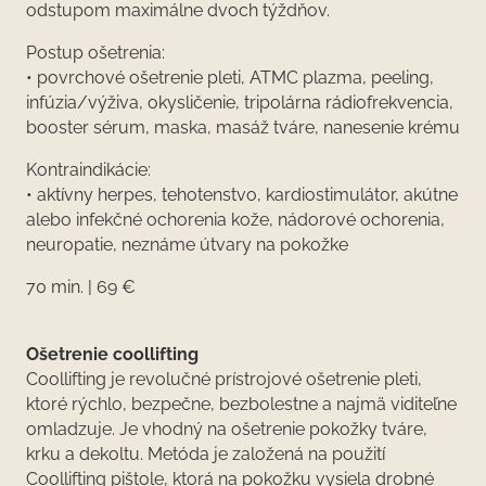
odstupom maximálne dvoch týždňov.
Postup ošetrenia:
• povrchové ošetrenie pleti, ATMC plazma, peeling,
infúzia/výživa, okysličenie, tripolárna rádiofrekvencia,
booster sérum, maska, masáž tváre, nanesenie krému
Kontraindikácie:
• aktívny herpes, tehotenstvo, kardiostimulátor, akútne
alebo infekčné ochorenia kože, nádorové ochorenia,
neuropatie, neznáme útvary na pokožke
70 min. | 69 €
Ošetrenie coollifting
Coollifting je revolučné prístrojové ošetrenie pleti,
ktoré rýchlo, bezpečne, bezbolestne a najmä viditeľne
omladzuje. Je vhodný na ošetrenie pokožky tváre,
krku a dekoltu. Metóda je založená na použití
Coollifting pištole, ktorá na pokožku vysiela drobné