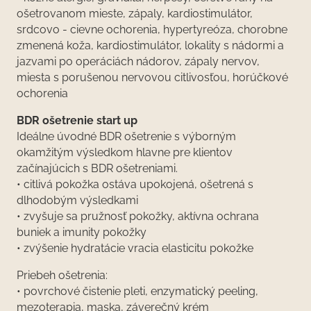
ošetrovanom mieste, zápaly, kardiostimulátor,
srdcovo - cievne ochorenia, hypertyreóza, chorobne
zmenená koža, kardiostimulátor, lokality s nádormi a
jazvami po operáciách nádorov, zápaly nervov,
miesta s porušenou nervovou citlivosťou, horúčkové
ochorenia
BDR ošetrenie start up
Ideálne úvodné BDR ošetrenie s výborným
okamžitým výsledkom hlavne pre klientov
začínajúcich s BDR ošetreniami.
• citlivá pokožka ostáva upokojená, ošetrená s
dlhodobým výsledkami
• zvyšuje sa pružnosť pokožky, aktívna ochrana
buniek a imunity pokožky
• zvýšenie hydratácie vracia elasticitu pokožke
Priebeh ošetrenia:
• povrchové čistenie pleti, enzymatický peeling,
mezoterapia, maska, záverečný krém