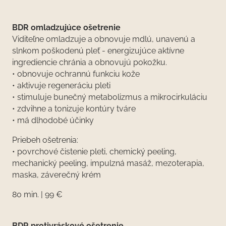
BDR omladzujúce ošetrenie
Viditeľne omladzuje a obnovuje mdlú, unavenú a
slnkom poškodenú pleť - energizujúce aktívne
ingrediencie chránia a obnovujú pokožku.
• obnovuje ochrannú funkciu kože
• aktivuje regeneráciu pleti
• stimuluje bunečný metabolizmus a mikrocirkuláciu
• zdvihne a tonizuje kontúry tváre
• má dlhodobé účinky
Priebeh ošetrenia:
• povrchové čistenie pleti, chemický peeling,
mechanický peeling, impulzná masáž, mezoterapia,
maska, záverečný krém
80 min. | 99 €
BDR protivráskové ošetrenie