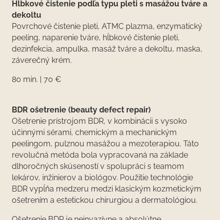
Hĺbkové čistenie podľa typu pleti s masážou tváre a
dekoltu
Povrchové čistenie pleti, ATMC plazma, enzymatický
peeling, naparenie tváre, hĺbkové čistenie pleti,
dezinfekcia, ampulka, masáž tváre a dekoltu, maska,
záverečný krém.
80 min. | 70 €
BDR ošetrenie (beauty defect repair)
Ošetrenie prístrojom BDR, v kombinácii s vysoko
účinnými sérami, chemickým a mechanickým
peelingom, pulznou masážou a mezoterapiou. Táto
revolučná metóda bola vypracovaná na základe
dlhoročných skúseností v spolupráci s teamom
lekárov, inžinierov a biológov. Použitie technológie
BDR vypĺňa medzeru medzi klasickým kozmetickým
ošetrením a estetickou chirurgiou a dermatológiou.
Ošetrenie BDR je neinvazívne a absolútne